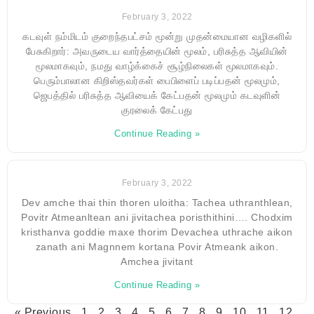
February 3, 2022
கடவுள் நம்மிடம் குறைந்தபட்சம் மூன்று முதன்மையான வழிகளில்
பேசுகிறார்: அவருடைய வார்த்தையின் மூலம், பரிசுத்த ஆவியின்
மூலமாகவும், நமது வாழ்க்கைச் சூழ்நிலைகள் மூலமாகவும்.
பெரும்பாலான கிறிஸ்தவர்கள் பைபிளைப் படிப்பதன் மூலமும்,
ஜெபத்தில் பரிசுத்த ஆவியைக் கேட்பதன் மூலமும் கடவுளின்
குரலைக் கேட்பது
Continue Reading »
February 3, 2022
Dev amche thai thin thoren uloitha: Tachea uthranthlean,
Povitr Atmeanltean ani jivitachea poristhithini…. Chodxim
kristhanva goddie maxe thorim Devachea uthrache aikon
zanath ani Magnnem kortana Povir Atmeank aikon.
Amchea jivitant
Continue Reading »
« Previous
1
2
3
4
5
6
7
8
9
10
11
12