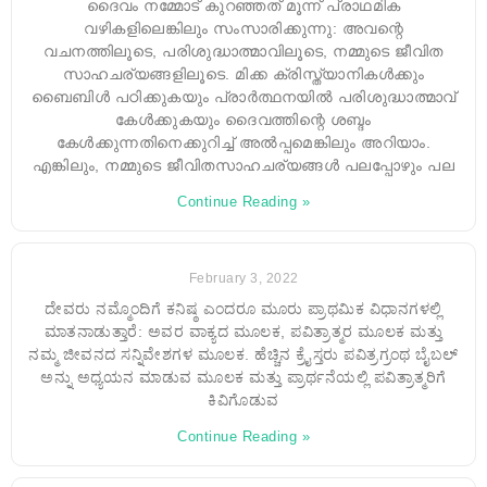
ദൈവം നമ്മോട് കുറഞ്ഞത് മൂന്ന് പ്രാഥമിക
വഴികളിലെങ്കിലും സംസാരിക്കുന്നു: അവന്റെ
വചനത്തിലൂടെ, പരിശുദ്ധാത്മാവിലൂടെ, നമ്മുടെ ജീവിത
സാഹചര്യങ്ങളിലൂടെ. മിക്ക ക്രിസ്ത്യാനികൾക്കും
ബൈബിൾ പഠിക്കുകയും പ്രാർത്ഥനയിൽ പരിശുദ്ധാത്മാവ്
കേൾക്കുകയും ദൈവത്തിന്റെ ശബ്ദം
കേൾക്കുന്നതിനെക്കുറിച്ച് അൽപ്പമെങ്കിലും അറിയാം.
എങ്കിലും, നമ്മുടെ ജീവിതസാഹചര്യങ്ങൾ പലപ്പോഴും പല
Continue Reading »
February 3, 2022
ದೇವರು ನಮ್ಮೊಂದಿಗೆ ಕನಿಷ್ಠ ಎಂದರೂ ಮೂರು ಪ್ರಾಥಮಿಕ ವಿಧಾನಗಳಲ್ಲಿ
ಮಾತನಾಡುತ್ತಾರೆ: ಅವರ ವಾಕ್ಯದ ಮೂಲಕ, ಪವಿತ್ರಾತ್ಮರ ಮೂಲಕ ಮತ್ತು
ನಮ್ಮ ಜೀವನದ ಸನ್ನಿವೇಶಗಳ ಮೂಲಕ. ಹೆಚ್ಚಿನ ಕ್ರೈಸ್ತರು ಪವಿತ್ರಗ್ರಂಥ ಬೈಬಲ್
ಅನ್ನು ಅಧ್ಯಯನ ಮಾಡುವ ಮೂಲಕ ಮತ್ತು ಪ್ರಾರ್ಥನೆಯಲ್ಲಿ ಪವಿತ್ರಾತ್ಮರಿಗೆ
ಕಿವಿಗೊಡುವ
Continue Reading »