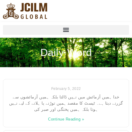
Daily Word
February 5, 2022
خدا ہمیں آزمائش میں نہیں ڈالتا بلکہ ہمیں آزمائشوں سے
گزرنے دیتا ہے۔ ٹیسٹ کا مقصد ہمیں توڑنے یا ہلانے کے لیے نہیں
ہوتا بلکہ ہمیں پختگی اور صبر کی
Continue Reading »