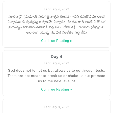
February 4, 2022
మారథాన్లో (సుదూర) పరుగెత్తేవాళ్లకు రెండవ గాలిని కనుగొనడం అంటే
విశ్వాసులకు పునర్జన్మ ఇవ్వడమే విశ్వాసం. రెండవ గాలి అంటే ఏదో ఒక
ప్రయత్నం కొనసాగించడానికి కొత్త బలం లేదా శక్తి.. అలసట (తీవ్రమైన
అలసట) యొక్క మొదటి సంకేతం వద్ద రేసు
Continue Reading »
Day 4
February 4, 2022
God does not tempt us but allows us to go through tests.
Tests are not meant to break us or shake us but promote
us to the next level of
Continue Reading »
February 3, 2022