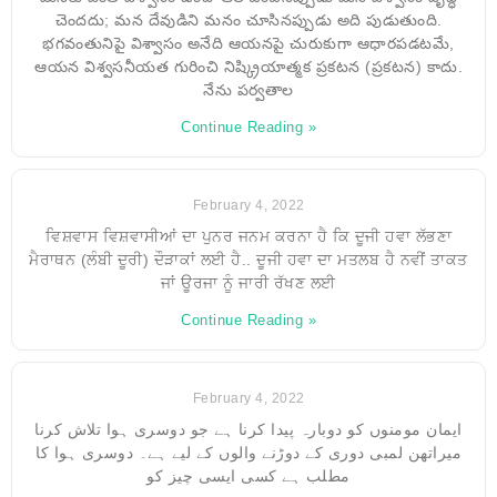
చెందదు; మన దేవుడిని మనం చూసినప్పుడు అది పుడుతుంది.
భగవంతునిపై విశ్వాసం అనేది ఆయనపై చురుకుగా ఆధారపడటమే,
ఆయన విశ్వసనీయత గురించి నిష్క్రియాత్మక ప్రకటన (ప్రకటన) కాదు.
నేను పర్వతాల
Continue Reading »
February 4, 2022
ਵਿਸ਼ਵਾਸ ਵਿਸ਼ਵਾਸੀਆਂ ਦਾ ਪੁਨਰ ਜਨਮ ਕਰਨਾ ਹੈ ਕਿ ਦੂਜੀ ਹਵਾ ਲੱਭਣਾ
ਮੈਰਾਥਨ (ਲੰਬੀ ਦੂਰੀ) ਦੌੜਾਕਾਂ ਲਈ ਹੈ.. ਦੂਜੀ ਹਵਾ ਦਾ ਮਤਲਬ ਹੈ ਨਵੀਂ ਤਾਕਤ
ਜਾਂ ਊਰਜਾ ਨੂੰ ਜਾਰੀ ਰੱਖਣ ਲਈ
Continue Reading »
February 4, 2022
ایمان مومنوں کو دوبارہ پیدا کرنا ہے جو دوسری ہوا تلاش کرنا
میراتھن لمبی دوری کے دوڑنے والوں کے لیے ہے۔ دوسری ہوا کا
مطلب ہے کسی ایسی چیز کو