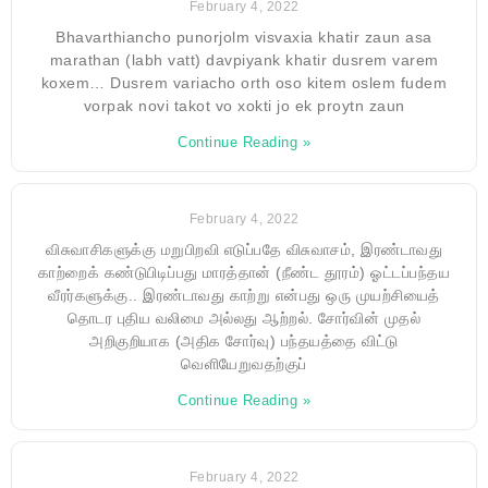
February 4, 2022
Bhavarthiancho punorjolm visvaxia khatir zaun asa
marathan (labh vatt) davpiyank khatir dusrem varem
koxem… Dusrem variacho orth oso kitem oslem fudem
vorpak novi takot vo xokti jo ek proytn zaun
Continue Reading »
February 4, 2022
விசுவாசிகளுக்கு மறுபிறவி எடுப்பதே விசுவாசம், இரண்டாவது
காற்றைக் கண்டுபிடிப்பது மாரத்தான் (நீண்ட தூரம்) ஓட்டப்பந்தய
வீரர்களுக்கு.. இரண்டாவது காற்று என்பது ஒரு முயற்சியைத்
தொடர புதிய வலிமை அல்லது ஆற்றல். சோர்வின் முதல்
அறிகுறியாக (அதிக சோர்வு) பந்தயத்தை விட்டு
வெளியேறுவதற்குப்
Continue Reading »
February 4, 2022