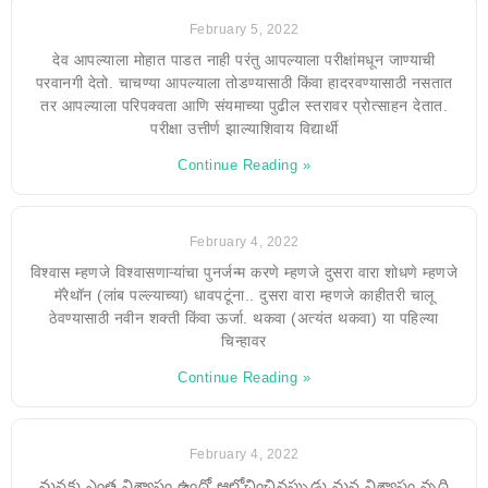
February 5, 2022
देव आपल्याला मोहात पाडत नाही परंतु आपल्याला परीक्षांमधून जाण्याची
परवानगी देतो. चाचण्या आपल्याला तोडण्यासाठी किंवा हादरवण्यासाठी नसतात
तर आपल्याला परिपक्वता आणि संयमाच्या पुढील स्तरावर प्रोत्साहन देतात.
परीक्षा उत्तीर्ण झाल्याशिवाय विद्यार्थी
Continue Reading »
February 4, 2022
विश्वास म्हणजे विश्वासणाऱ्यांचा पुनर्जन्म करणे म्हणजे दुसरा वारा शोधणे म्हणजे
मॅरेथॉन (लांब पल्ल्याच्या) धावपटूंना.. दुसरा वारा म्हणजे काहीतरी चालू
ठेवण्यासाठी नवीन शक्ती किंवा ऊर्जा. थकवा (अत्यंत थकवा) या पहिल्या
चिन्हावर
Continue Reading »
February 4, 2022
మనకు ఎంత విశ్వాసం ఉందో ఆలోచించినప్పుడు మన విశ్వాసం వృద్ధి