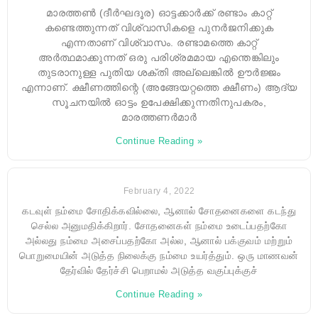
മാരത്തൺ (ദീർഘദൂര) ഓട്ടക്കാർക്ക് രണ്ടാം കാറ്റ്
കണ്ടെത്തുന്നത് വിശ്വാസികളെ പുനർജനിക്കുക
എന്നതാണ് വിശ്വാസം. രണ്ടാമത്തെ കാറ്റ്
അർത്ഥമാക്കുന്നത് ഒരു പരിശ്രമമായ എന്തെങ്കിലും
തുടരാനുള്ള പുതിയ ശക്തി അല്ലെങ്കിൽ ഊർജ്ജം
എന്നാണ്. ക്ഷീണത്തിന്റെ (അങ്ങേയറ്റത്തെ ക്ഷീണം) ആദ്യ
സൂചനയിൽ ഓട്ടം ഉപേക്ഷിക്കുന്നതിനുപകരം,
മാരത്തണർമാർ
Continue Reading »
February 4, 2022
கடவுள் நம்மை சோதிக்கவில்லை, ஆனால் சோதனைகளை கடந்து
செல்ல அனுமதிக்கிறார். சோதனைகள் நம்மை உடைப்பதற்கோ
அல்லது நம்மை அசைப்பதற்கோ அல்ல, ஆனால் பக்குவம் மற்றும்
பொறுமையின் அடுத்த நிலைக்கு நம்மை உயர்த்தும். ஒரு மாணவன்
தேர்வில் தேர்ச்சி பெறாமல் அடுத்த வகுப்புக்குச்
Continue Reading »