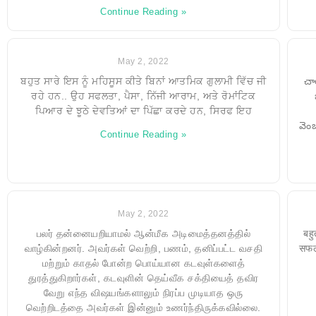
Continue Reading »
May 2, 2022
ਬਹੁਤ ਸਾਰੇ ਇਸ ਨੂੰ ਮਹਿਸੂਸ ਕੀਤੇ ਬਿਨਾਂ ਆਤਮਿਕ ਗੁਲਾਮੀ ਵਿੱਚ ਜੀ
చా
ਰਹੇ ਹਨ.. ਉਹ ਸਫਲਤਾ, ਪੈਸਾ, ਨਿੱਜੀ ਆਰਾਮ, ਅਤੇ ਰੋਮਾਂਟਿਕ
ਪਿਆਰ ਦੇ ਝੂਠੇ ਦੇਵਤਿਆਂ ਦਾ ਪਿੱਛਾ ਕਰਦੇ ਹਨ, ਸਿਰਫ ਇਹ
వెంబ
Continue Reading »
May 2, 2022
பலர் தன்னையறியாமல் ஆன்மீக அடிமைத்தனத்தில்
बहु
வாழ்கின்றனர். அவர்கள் வெற்றி, பணம், தனிப்பட்ட வசதி
सफलत
மற்றும் காதல் போன்ற பொய்யான கடவுள்களைத்
துரத்துகிறார்கள், கடவுளின் தெய்வீக சக்தியைத் தவிர
வேறு எந்த விஷயங்களாலும் நிரப்ப முடியாத ஒரு
வெற்றிடத்தை அவர்கள் இன்னும் உணர்ந்திருக்கவில்லை.