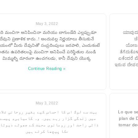
May 3, 2022
ది మంచిగా అనిపించినా మరియు బాగుండేది ఎల్లప్పుడూ
ಯಾವುದು 
దేవుని ప్రణాళిక కాదు..! అందువల్ల నిర్ణయాలు తీసుకునే
ಚ
యంలో మీరు దేవునితో సంప్రదింపులు జరపాలి, ఎందుకంటే
ಯೋಜನೆಯ
తను ఉపరితలంపై మంచిగా అనిపించే పరిస్థితుల నుండి
ತೆಗೆದುಕೊ
మిమ్మల్ని దూరంగా ఉంచగలడు, కానీ దేవుని యొక్క
ಏಕೆಂದರೆ ಮ
ಇರುವ ದೇವರ 
Continue Reading »
May 3, 2022
بہت سے لوگ اس کا احساس کیے بغیر روحانی غلام
Lo que se
میں زندگی گزار رہے ہیں۔ وہ کامیابی، پیس،
plan de D
ذاتی راحت اور رومانوی محبت کے جھوٹے دیوتا
tomar de
کا پیچھا کرتے ہیں،