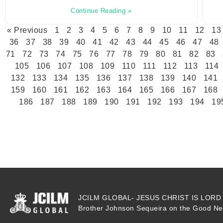
Continue Reading »
« Previous
1
2
3
4
5
6
7
8
9
10
11
12
13
36
37
38
39
40
41
42
43
44
45
46
47
48
71
72
73
74
75
76
77
78
79
80
81
82
83
105
106
107
108
109
110
111
112
113
114
132
133
134
135
136
137
138
139
140
141
159
160
161
162
163
164
165
166
167
168
186
187
188
189
190
191
192
193
194
19
JCILM GLOBAL- JESUS CHRIST IS LORD M
Brother Johnson Sequeira on the Good New