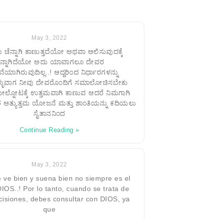
May 3, 2022
ಚೆನ್ನಾಗಿ ಕಾಣುತ್ತದೆಯೋ ಅಥವಾ ಆಲಿಸುವುದಕ್ಕೆ
ೆನ್ನಾಗಿದೆಯೋ ಅದು ಯಾವಾಗಲೂ ದೇವರ
ಾಗಿರುವುದಿಲ್ಲ..! ಆದ್ದರಿಂದ ನಿರ್ಧಾರಗಳನ್ನು
ಳ್ಳುವಾಗ ನೀವು ದೇವರೊಂದಿಗೆ ಸಮಾಲೋಚಿಸಬೇಕು
ೇಲ್ನೋಟಕ್ಕೆ ಉತ್ತಮವಾಗಿ ಕಾಣುವ ಆದರೆ ನಿಮಗಾಗಿ
ಅತ್ಯುತ್ತಮ ಯೋಜನೆ ಮತ್ತು ಶಾಂತಿಯನ್ನು ಕದಿಯಲು
ಸೈತಾನನಿಂದ
Continue Reading »
May 3, 2022
 ve bien y suena bien no siempre es el
IOS..! Por lo tanto, cuando se trata de
cisiones, debes consultar con DIOS, ya
que