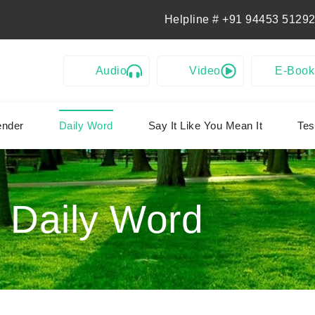
Helpline # +91 94453 51292
Audio
Video
E-Book
ender
Daily Word
Say It Like You Mean It
Tes
Daily Word