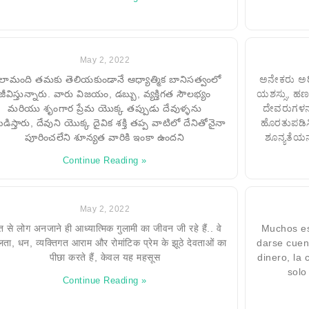
May 2, 2022
లామంది తమకు తెలియకుండానే ఆధ్యాత్మిక బానిసత్వంలో
ಅನೇಕರು ಅರಿಯದ
జీవిస్తున్నారు. వారు విజయం, డబ్బు, వ్యక్తిగత సౌలభ్యం
ಯಶಸ್ಸು, ಹಣ,
మరియు శృంగార ప్రేమ యొక్క తప్పుడు దేవుళ్ళను
ದೇವರುಗಳನ್ನು
డిస్తారు, దేవుని యొక్క దైవిక శక్తి తప్ప వాటిలో దేనితోనైనా
ಹೊರತುಪಡಿಸ
పూరించలేని శూన్యత వారికి ఇంకా ఉందని
ಶೂನ್ಯತೆಯನ
Continue Reading »
May 2, 2022
त से लोग अनजाने ही आध्यात्मिक गुलामी का जीवन जी रहे हैं.. वे
Muchos est
ा, धन, व्यक्तिगत आराम और रोमांटिक प्रेम के झूठे देवताओं का
darse cuent
पीछा करते हैं, केवल यह महसूस
dinero, la
solo
Continue Reading »