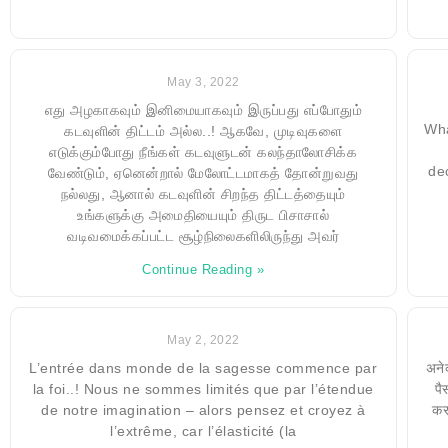
May 3, 2022
எது அழகாகவும் இனிமையாகவும் இருப்பது எப்போதும்
Wha
கடவுளின் திட்டம் அல்ல..! ஆகவே, முடிவுகளை
எடுக்கும்போது நீங்கள் கடவுளுடன் கலந்தாலோசிக்க
de
வேண்டும், ஏனென்றால் மேலோட்டமாகத் தோன்றுவது
நல்லது, ஆனால் கடவுளின் சிறந்த திட்டத்தையும்
உங்களுக்கு அமைதியையும் திருட பிசாசால்
வடிவமைக்கப்பட்ட சூழ்நிலைகளிலிருந்து அவர்
Continue Reading »
May 2, 2022
L’entrée dans monde de la sagesse commence par
अने
la foi..! Nous ne sommes limités que par l’étendue
पै
de notre imagination – alors pensez et croyez à
कर
l’extrême, car l’élasticité (la