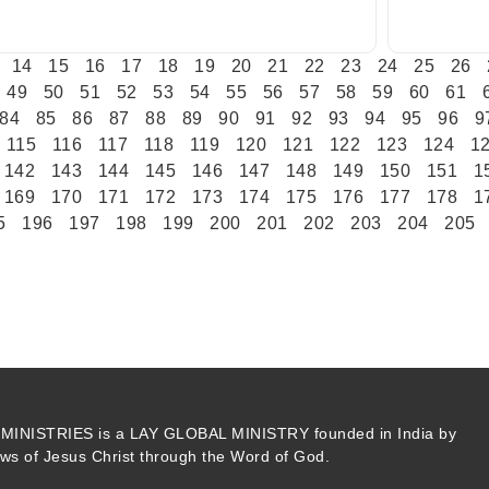
14
15
16
17
18
19
20
21
22
23
24
25
26
49
50
51
52
53
54
55
56
57
58
59
60
61
84
85
86
87
88
89
90
91
92
93
94
95
96
9
115
116
117
118
119
120
121
122
123
124
1
142
143
144
145
146
147
148
149
150
151
1
169
170
171
172
173
174
175
176
177
178
1
5
196
197
198
199
200
201
202
203
204
205
INISTRIES is a LAY GLOBAL MINISTRY founded in India by
s of Jesus Christ through the Word of God.