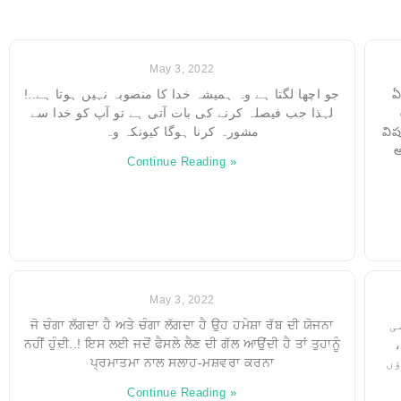
May 3, 2022
جو اچھا لگتا ہے وہ ہمیشہ خدا کا منصوبہ نہیں ہوتا ہے..!
ఏ
لہذا جب فیصلہ کرنے کی بات آتی ہے تو آپ کو خدا سے
مشورہ کرنا ہوگا کیونکہ وہ
విష
అ
Continue Reading »
May 3, 2022
ਜੋ ਚੰਗਾ ਲੱਗਦਾ ਹੈ ਅਤੇ ਚੰਗਾ ਲੱਗਦਾ ਹੈ ਉਹ ਹਮੇਸ਼ਾ ਰੱਬ ਦੀ ਯੋਜਨਾ
ی
ਨਹੀਂ ਹੁੰਦੀ..! ਇਸ ਲਈ ਜਦੋਂ ਫੈਸਲੇ ਲੈਣ ਦੀ ਗੱਲ ਆਉਂਦੀ ਹੈ ਤਾਂ ਤੁਹਾਨੂੰ
ے
ਪ੍ਰਮਾਤਮਾ ਨਾਲ ਸਲਾਹ-ਮਸ਼ਵਰਾ ਕਰਨਾ
ؤں
Continue Reading »