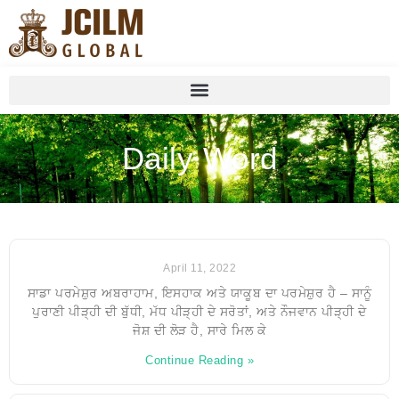
Daily Word
April 11, 2022
ਸਾਡਾ ਪਰਮੇਸ਼ੁਰ ਅਬਰਾਹਾਮ, ਇਸਹਾਕ ਅਤੇ ਯਾਕੂਬ ਦਾ ਪਰਮੇਸ਼ੁਰ ਹੈ – ਸਾਨੂੰ
ਪੁਰਾਣੀ ਪੀੜ੍ਹੀ ਦੀ ਬੁੱਧੀ, ਮੱਧ ਪੀੜ੍ਹੀ ਦੇ ਸਰੋਤਾਂ, ਅਤੇ ਨੌਜਵਾਨ ਪੀੜ੍ਹੀ ਦੇ
ਜੋਸ਼ ਦੀ ਲੋੜ ਹੈ, ਸਾਰੇ ਮਿਲ ਕੇ
Continue Reading »