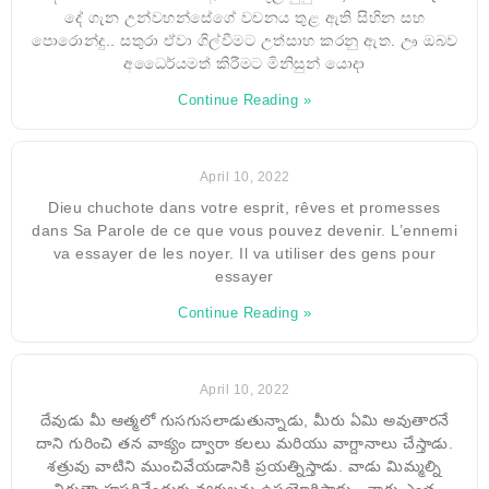
දේ ගැන උන්වහන්සේගේ වචනය තුළ ඇති සිහින සහ
පොරොන්දු.. සතුරා ඒවා ගිල්වීමට උත්සාහ කරනු ඇත. ඌ ඔබව
අධෛර්යමත් කිරීමට මිනිසුන් යොදා
Continue Reading »
April 10, 2022
Dieu chuchote dans votre esprit, rêves et promesses
dans Sa Parole de ce que vous pouvez devenir. L’ennemi
va essayer de les noyer. Il va utiliser des gens pour
essayer
Continue Reading »
April 10, 2022
దేవుడు మీ ఆత్మలో గుసగుసలాడుతున్నాడు, మీరు ఏమి అవుతారనే
దాని గురించి తన వాక్యం ద్వారా కలలు మరియు వాగ్దానాలు చేస్తాడు.
శత్రువు వాటిని ముంచివేయడానికి ప్రయత్నిస్తాడు. వాడు మిమ్మల్ని
నిరుత్సాహపరిచేందుకు వ్యక్తులను ఉపయోగిస్తాడు.. వారు ఎంత