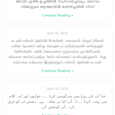
അവർ എത്ര ഉച്ചത്തിൽ സംസാരിച്ചാലും, ദൈവം
നിങ്ങളുടെ ആത്മാവിൽ മന്ത്രിച്ചതിൽ നിന്ന്
Continue Reading »
April 10, 2022
கடவுள் உங்கள் ஆவியில் பேசுகிறார், கனவுகள் மற்றும் நீங்கள்
என்ன ஆகலாம் என்று அவருடைய வார்த்தையில் வாக்குறுதி
அளிக்கிறார். எதிரி அவைகளை மூழ்கடிக்க முயற்சிப்பான்.
உங்களை ஊக்கப்படுத்த அவர் மக்களைப் பயன்படுத்துவார். அது
எவ்வளவு சத்தமாக இருந்தாலும், உங்கள் ஆவியில் கடவுள்
Continue Reading »
April 10, 2022
خدا آپ کی روح میں سرگوشی کرتا ہے، خوابوں اور اپنے کلام
میں وعدے کرتا ہے کہ آپ کیا بن سکتے ہیں۔ دشمن ان کو غرق
کرنے کی کوشش کرے