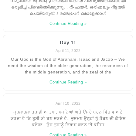
നമുക്കായി മുൻകൂട്ടി തയ്യാറാക്കിയ പ്രവൃത്തികൾക്കായി
ഒരുമിച്ച് പ്രവർത്തിക്കുന്നു. . റീ-ഫയർ, ഒരിക്കലും റിട്ടയർ
ചെയ്യരുത്..! രണ്ടുപേർ ഒരാളേക്കാൾ
Continue Reading »
Day 11
April 11, 2022
Our God is the God of Abraham, Isaac and Jacob – We
need the wisdom of the older generation, the resources of
the middle generation, and the zeal of the
Continue Reading »
April 10, 2022
ਪ੍ਰਮਾਤਮਾ ਤੁਹਾਡੀ ਆਤਮਾ, ਸੁਪਨਿਆਂ ਅਤੇ ਉਸਦੇ ਬਚਨ ਵਿੱਚ ਵਾਅਦੇ
ਕਰਦਾ ਹੈ ਕਿ ਤੁਸੀਂ ਕੀ ਬਣ ਸਕਦੇ ਹੋ.. ਦੁਸ਼ਮਣ ਉਨ੍ਹਾਂ ਨੂੰ ਡੋਬਣ ਦੀ ਕੋਸ਼ਿਸ਼
ਕਰੇਗਾ। ਉਹ ਤੁਹਾਨੂੰ ਨਿਰਾਸ਼ ਕਰਨ ਦੀ ਕੋਸ਼ਿਸ਼
Continue Reading »