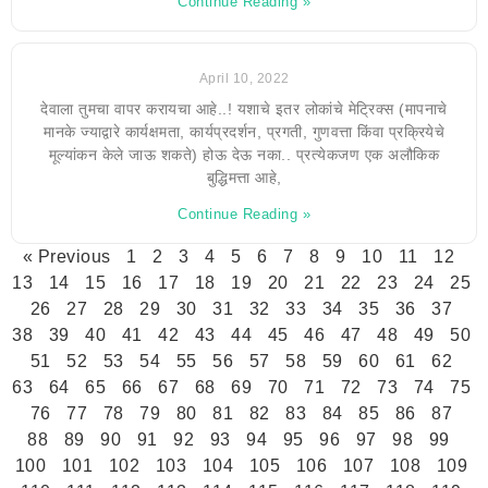
Continue Reading »
April 10, 2022
देवाला तुमचा वापर करायचा आहे..! यशाचे इतर लोकांचे मेट्रिक्स (मापनाचे
मानके ज्याद्वारे कार्यक्षमता, कार्यप्रदर्शन, प्रगती, गुणवत्ता किंवा प्रक्रियेचे
मूल्यांकन केले जाऊ शकते) होऊ देऊ नका.. प्रत्येकजण एक अलौकिक
बुद्धिमत्ता आहे,
Continue Reading »
« Previous
1
2
3
4
5
6
7
8
9
10
11
12
13
14
15
16
17
18
19
20
21
22
23
24
25
26
27
28
29
30
31
32
33
34
35
36
37
38
39
40
41
42
43
44
45
46
47
48
49
50
51
52
53
54
55
56
57
58
59
60
61
62
63
64
65
66
67
68
69
70
71
72
73
74
75
76
77
78
79
80
81
82
83
84
85
86
87
88
89
90
91
92
93
94
95
96
97
98
99
100
101
102
103
104
105
106
107
108
109