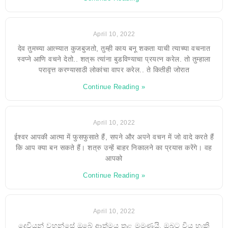
April 10, 2022
देव तुमच्या आत्म्यात कुजबुजतो, तुम्ही काय बनू शकता याची त्याच्या वचनात
स्वप्ने आणि वचने देतो.. शत्रू त्यांना बुडविण्याचा प्रयत्न करेल. तो तुम्हाला
परावृत्त करण्यासाठी लोकांचा वापर करेल.. ते कितीही जोरात
Continue Reading »
April 10, 2022
ईश्वर आपकी आत्मा में फुसफुसाते हैं, सपने और अपने वचन में जो वादे करते हैं
कि आप क्या बन सकते हैं। शत्रु उन्हें बाहर निकालने का प्रयास करेंगे। वह
आपको
Continue Reading »
April 10, 2022
දෙවියන් වහන්සේ ඔබේ ආත්මය තුළ මුමුණයි, ඔබට විය හැකි