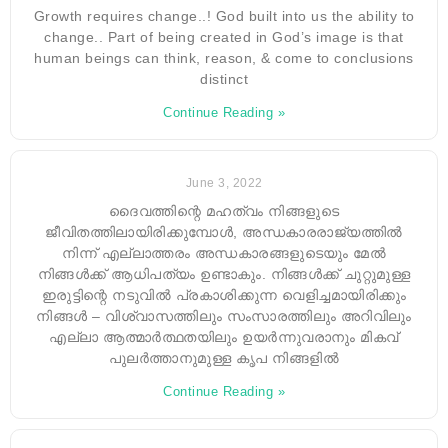
Growth requires change..! God built into us the ability to
change.. Part of being created in God’s image is that
human beings can think, reason, & come to conclusions
distinct
Continue Reading »
June 3, 2022
ദൈവത്തിന്റെ മഹത്വം നിങ്ങളുടെ
ജീവിതത്തിലായിരിക്കുമ്പോൾ, അന്ധകാരരാജ്യത്തിൽ
നിന്ന് എല്ലാത്തരം അന്ധകാരങ്ങളുടെയും മേൽ
നിങ്ങൾക്ക് ആധിപത്യം ഉണ്ടാകും. നിങ്ങൾക്ക് ചുറ്റുമുള്ള
ഇരുട്ടിന്റെ നടുവിൽ പ്രകാശിക്കുന്ന വെളിച്ചമായിരിക്കും
നിങ്ങൾ – വിശ്വാസത്തിലും സംസാരത്തിലും അറിവിലും
എല്ലാ ആത്മാർത്ഥതയിലും ഉയർന്നുവരാനും മികവ്
പുലർത്താനുമുള്ള കൃപ നിങ്ങളിൽ
Continue Reading »