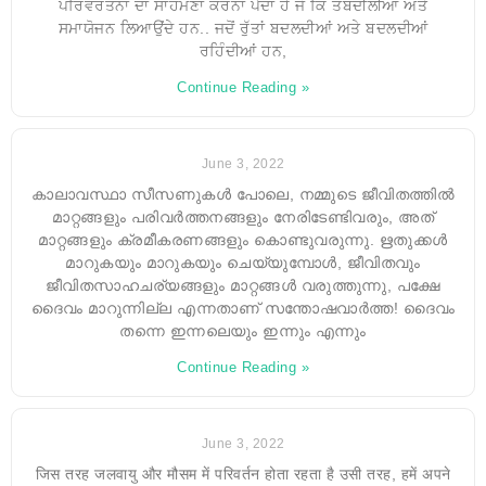
ਪਰਿਵਰਤਨਾਂ ਦਾ ਸਾਹਮਣਾ ਕਰਨਾ ਪੈਂਦਾ ਹੈ ਜੋ ਕਿ ਤਬਦੀਲੀਆਂ ਅਤੇ
ਸਮਾਯੋਜਨ ਲਿਆਉਂਦੇ ਹਨ.. ਜਦੋਂ ਰੁੱਤਾਂ ਬਦਲਦੀਆਂ ਅਤੇ ਬਦਲਦੀਆਂ
ਰਹਿੰਦੀਆਂ ਹਨ,
Continue Reading »
June 3, 2022
കാലാവസ്ഥാ സീസണുകൾ പോലെ, നമ്മുടെ ജീവിതത്തിൽ
മാറ്റങ്ങളും പരിവർത്തനങ്ങളും നേരിടേണ്ടിവരും, അത്
മാറ്റങ്ങളും ക്രമീകരണങ്ങളും കൊണ്ടുവരുന്നു. ഋതുക്കൾ
മാറുകയും മാറുകയും ചെയ്യുമ്പോൾ, ജീവിതവും
ജീവിതസാഹചര്യങ്ങളും മാറ്റങ്ങൾ വരുത്തുന്നു, പക്ഷേ
ദൈവം മാറുന്നില്ല എന്നതാണ് സന്തോഷവാർത്ത! ദൈവം
തന്നെ ഇന്നലെയും ഇന്നും എന്നും
Continue Reading »
June 3, 2022
जिस तरह जलवायु और मौसम में परिवर्तन होता रहता है उसी तरह, हमें अपने