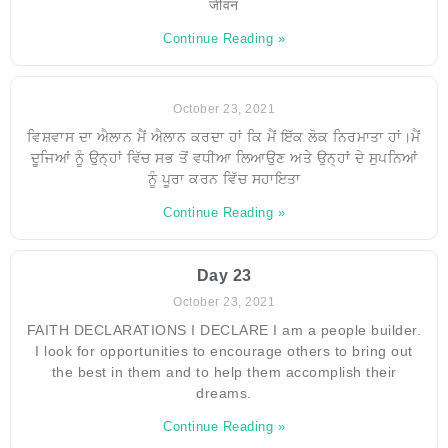
जीवन
Continue Reading »
October 23, 2021
ਵਿਸ਼ਵਾਸ ਦਾ ਐਲਾਨ ਮੈਂ ਐਲਾਨ ਕਰਦਾ ਹਾਂ ਕਿ ਮੈਂ ਇੱਕ ਲੋਕ ਨਿਰਮਾਤਾ ਹਾਂ।ਮੈਂ
ਦੂਜਿਆਂ ਨੂੰ ਉਨ੍ਹਾਂ ਵਿੱਚ ਸਭ ਤੋਂ ਵਧੀਆ ਲਿਆਉਣ ਅਤੇ ਉਨ੍ਹਾਂ ਦੇ ਸੁਪਨਿਆਂ
ਨੂੰ ਪੂਰਾ ਕਰਨ ਵਿੱਚ ਸਹਾਇਤਾ
Continue Reading »
Day 23
October 23, 2021
FAITH DECLARATIONS I DECLARE I am a people builder.
I look for opportunities to encourage others to bring out
the best in them and to help them accomplish their
dreams.
Continue Reading »