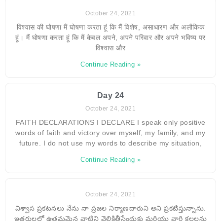
October 24, 2021
विश्वास की घोषणा मैं घोषणा करता हूं कि मैं विशेष, असाधारण और अलौकिक
हूं। मैं घोषणा करता हूं कि मैं केवल अपने, अपने परिवार और अपने भविष्य पर
विश्वास और
Continue Reading »
Day 24
October 24, 2021
FAITH DECLARATIONS I DECLARE I speak only positive
words of faith and victory over myself, my family, and my
future. I do not use my words to describe my situation,
Continue Reading »
October 24, 2021
విశ్వాస ప్రకటనలు నేను నా ప్రజల నిర్మాణదారుని అని ప్రకటిస్తున్నాను.
ఇతరులలో ఉత్తమమైన వాటిని వెలికితీసేందుకు మరియు వారి కలలను