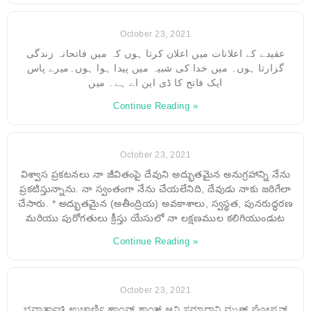
October 23, 2021
عقیدے کے اعلانات میں اعلان کرتا ہوں کہ میں فاتحانہ زندگی
گزارتا ہوں۔ میں خدا کی شبیہ میں پیدا ہوا ہوں۔میرے پاس
ایک فاتح کا ڈی این اے ہے۔ میں
Continue Reading »
October 23, 2021
విశ్వాస ప్రకటనలు నా జీవితంపై దేవుని అద్భుతమైన అనుగ్రహాన్ని నేను
ప్రకటిస్తున్నాను. నా స్వంతంగా నేను చేయలేనిది, దేవుడు నాకు జరిగేలా
చేసారు. * అద్భుతమైన (అతీంద్రియ) అవకాశాలు, స్వస్థత, పునరుద్ధరణ
మరియు పురోగతులు క్రీస్తు యేసులో నా లక్షణముల కలిగియుండుట
Continue Reading »
October 23, 2021
ಭವಾರ್ತಾಚಿ ಉಚಾರ್ಣಿ ಹಾಂವ್ ಶಾಂತ್ ಆನಿ ಸಮಾಧಾನಿ ಮ್ಹುಣ್ ಘೋಷನ್