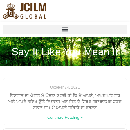
Say It Like You Mean It
October 24, 2021
ਵਿਸ਼ਵਾਸ ਦਾ ਐਲਾਨ ਮੈਂ ਘੋਸ਼ਣਾ ਕਰਦੀ ਹਾਂ ਕਿ ਮੈਂ ਆਪਣੇ, ਆਪਣੇ ਪਰਿਵਾਰ
ਅਤੇ ਆਪਣੇ ਭਵਿੱਖ ਉੱਤੇ ਵਿਸ਼ਵਾਸ ਅਤੇ ਜਿੱਤ ਦੇ ਸਿਰਫ਼ ਸਕਾਰਾਤਮਕ ਸ਼ਬਦ
ਬੋਲਦਾ ਹਾਂ। ਮੈਂ ਆਪਣੀ ਸਥਿਤੀ ਦਾ ਵਰਣਨ
Continue Reading »