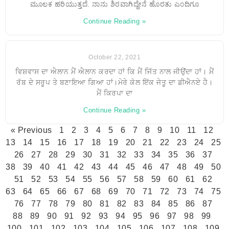
ಮೂಲಕ ಹರಿಯುತ್ತದೆ. ನಾನು ಶಿರವಾಗಿದ್ದೇನೆ ಹೊರತು ಎಂದಿಗೂ
Continue Reading »
October 22, 2021
ਵਿਸ਼ਵਾਸ ਦਾ ਐਲਾਨ ਮੈਂ ਐਲਾਨ ਕਰਦਾ ਹਾਂ ਕਿ ਮੈਂ ਜਿੱਤ ਨਾਲ ਜੀਉਂਦਾ ਹਾਂ। ਮੈਂ
ਰੱਬ ਦੇ ਸਰੂਪ ਤੇ ਬਣਾਇਆ ਗਿਆ ਹਾਂ।ਮੇਰੇ ਕੋਲ ਇੱਕ ਜੇਤੂ ਦਾ ਡੀਐਨਏ ਹੈ।
ਮੈਂ ਕਿਰਪਾ ਦਾ
Continue Reading »
« Previous
1
2
3
4
5
6
7
8
9
10
11
12
13
14
15
16
17
18
19
20
21
22
23
24
25
26
27
28
29
30
31
32
33
34
35
36
37
38
39
40
41
42
43
44
45
46
47
48
49
50
51
52
53
54
55
56
57
58
59
60
61
62
63
64
65
66
67
68
69
70
71
72
73
74
75
76
77
78
79
80
81
82
83
84
85
86
87
88
89
90
91
92
93
94
95
96
97
98
99
100
101
102
103
104
105
106
107
108
109