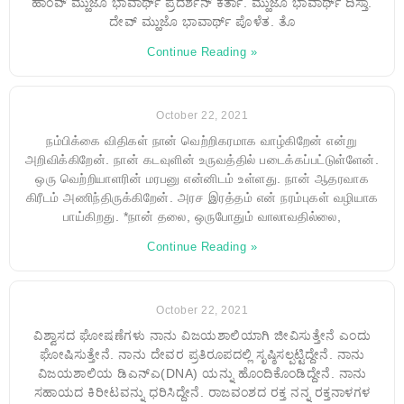
ಹಾಂವ್ ಮ್ಹುಜೊ ಭಾವಾರ್ಥ್ ಪ್ರದರ್ಶನ್ ಕರ್ತಾ. ಮ್ಹುಜೊ ಭಾವಾರ್ಥ್ ದಿಸ್ತಾ.
ದೇವ್ ಮ್ಹುಜೊ ಭಾವಾರ್ಥ್ ಪೊಳೆತ. ತೊ
Continue Reading »
October 22, 2021
நம்பிக்கை விதிகள் நான் வெற்றிகரமாக வாழ்கிறேன் என்று
அறிவிக்கிறேன். நான் கடவுளின் உருவத்தில் படைக்கப்பட்டுள்ளேன்.
ஒரு வெற்றியாளரின் மரபனு என்னிடம் உள்ளது. நான் ஆதரவாக
கிரீடம் அணிந்திருக்கிறேன். அரச இரத்தம் என் நரம்புகள் வழியாக
பாய்கிறது. *நான் தலை, ஒருபோதும் வாலாவதில்லை,
Continue Reading »
October 22, 2021
ವಿಶ್ವಾಸದ ಘೋಷಣೆಗಳು ನಾನು ವಿಜಯಶಾಲಿಯಾಗಿ ಜೀವಿಸುತ್ತೇನೆ ಎಂದು
ಘೋಷಿಸುತ್ತೇನೆ. ನಾನು ದೇವರ ಪ್ರತಿರೂಪದಲ್ಲಿ ಸೃಷ್ಠಿಸಲ್ಪಟ್ಟಿದ್ದೇನೆ. ನಾನು
ವಿಜಯಶಾಲಿಯ ಡಿಎನ್ಎ(DNA) ಯನ್ನು ಹೊಂದಿಕೊಂಡಿದ್ದೇನೆ. ನಾನು
ಸಹಾಯದ ಕಿರೀಟವನ್ನು ಧರಿಸಿದ್ದೇನೆ. ರಾಜವಂಶದ ರಕ್ತ ನನ್ನ ರಕ್ತನಾಳಗಳ