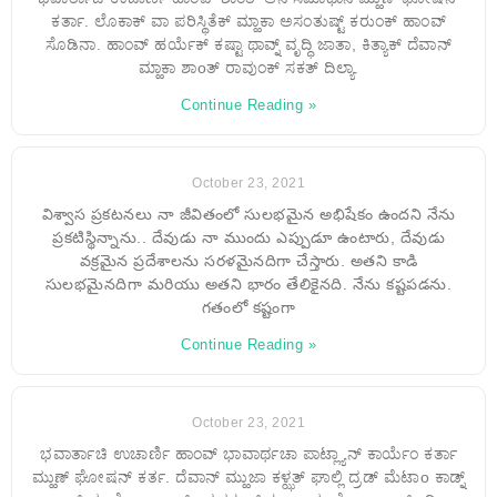
ಕರ್ತಾ. ಲೊಕಾಕ್ ವಾ ಪರಿಸ್ಥಿತೆಕ್ ಮ್ಹಾಕಾ ಅಸಂತುಷ್ಟ್ ಕರುಂಕ್ ಹಾಂವ್
ಸೊಡಿನಾ. ಹಾಂವ್ ಹರ್ಯೆಕ್ ಕಷ್ಟಾ ಥಾವ್ನ್ ವೃದ್ಧಿ ಜಾತಾ, ಕಿತ್ಯಾಕ್ ದೆವಾನ್
ಮ್ಹಾಕಾ ಶಾoತ್ ರಾವುಂಕ್ ಸಕತ್ ದಿಲ್ಯಾ.
Continue Reading »
October 23, 2021
విశ్వాస ప్రకటనలు నా జీవితంలో సులభమైన అభిషేకం ఉందని నేను
ప్రకటిస్థిన్నాను.. దేవుడు నా ముందు ఎప్పుడూ ఉంటారు, దేవుడు
వక్రమైన ప్రదేశాలను సరళమైనదిగా చేస్తారు. అతని కాడి
సులభమైనదిగా మరియు అతని భారం తేలికైనది. నేను కష్టపడను.
గతంలో కష్టంగా
Continue Reading »
October 23, 2021
ಭವಾರ್ತಾಚಿ ಉಚಾರ್ಣಿ ಹಾಂವ್ ಭಾವಾರ್ಥಚಾ ಪಾಟ್ಲ್ಯಾನ್ ಕಾರ್ಯೆಂ ಕರ್ತಾ
ಮ್ಹುಣ್ ಘೋಷನ್ ಕರ್ತ. ದೆವಾನ್ ಮ್ಹುಜಾ ಕಳ್ಝತ್ ಘಾಲ್ಲಿ ದ್ರಡ್ ಮೆಟಾo ಕಾಡ್ನ್